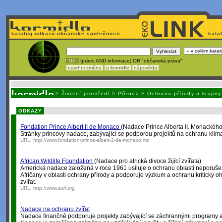
katalog odkazů občanské společnosti
kata
! TIP :
(právo AND informace) OR "občanská práva"
navrhni změnu
o kormidle
nápověda
Nechcete být závislí
na korporátech typu Google či Micro
>
Životní prostředí
>
Příroda
>
Ochrana přírody a krajiny
ODKAZY
Fondation Prince Albert II de Monaco
(Nadace Prince Alberta II. Monackého
Stránky princovy nadace, zabývající se podporou projektů na ochranu klimat
URL:
http://www.fondation-prince-albert-2-de-monaco.mc
African Wildlife Foundation
(Nadace pro africká divoce žijící zvířata)
Americká nadace založená v roce 1961 usiluje o ochranu oblastí neporušen
Afričany v oblasti ochrany přírody a podporuje výzkum a ochranu kriticky o
zvířat.
URL:
http://www.awf.org
Nadace na ochranu zvířat
Nadace finančně podporuje projekty zabývající se záchrannými programy a