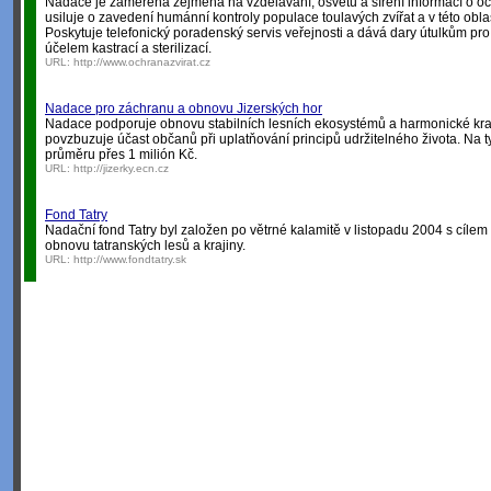
Nadace je zaměřena zejména na vzdělávání, osvětu a šíření informací o oc
usiluje o zavedení humánní kontroly populace toulavých zvířat a v této obla
Poskytuje telefonický poradenský servis veřejnosti a dává dary útulkům pr
účelem kastrací a sterilizací.
URL:
http://www.ochranazvirat.cz
Nadace pro záchranu a obnovu Jizerských hor
Nadace podporuje obnovu stabilních lesních ekosystémů a harmonické kraj
povzbuzuje účast občanů při uplatňování principů udržitelného života. Na t
průměru přes 1 milión Kč.
URL:
http://jizerky.ecn.cz
Fond Tatry
Nadační fond Tatry byl založen po větrné kalamitě v listopadu 2004 s cílem
obnovu tatranských lesů a krajiny.
URL:
http://www.fondtatry.sk