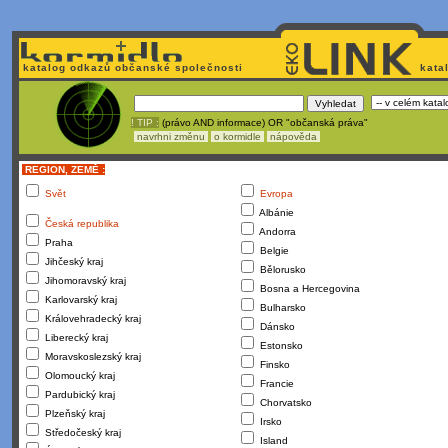
katalog odkazů občanské společnosti
kata
! TIP :
(právo AND informace) OR "občanská práva"
navrhni změnu
o kormidle
nápověda
REGION, ZEMĚ :
Svět
Evropa
Albánie
Česká republika
Andorra
Praha
Belgie
Jihčeský kraj
Bělorusko
Jihomoravský kraj
Bosna a Hercegovina
Karlovarský kraj
Bulharsko
Královehradecký kraj
Dánsko
Liberecký kraj
Estonsko
Moravskoslezský kraj
Finsko
Olomoucký kraj
Francie
Pardubický kraj
Chorvatsko
Plzeňský kraj
Irsko
Středočeský kraj
Island