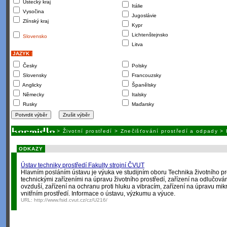
Ústecký kraj
Itálie
Vysočina
Jugoslávie
Zlínský kraj
Kypr
Lichtenštejnsko
Slovensko
Litva
JAZYK :
Česky
Polsky
Slovensky
Francouzsky
Anglicky
Španělsky
Německy
Italsky
Rusky
Maďarsky
>
Životní prostředí
>
Znečišťování prostředí a odpady
>
ODKAZY
Ústav techniky prostředí Fakulty strojní ČVUT
Hlavním posláním ústavu je výuka ve studijním oboru Technika životního pr
technickými zařízeními na úpravu životního prostředí, zařízení na odlučová
ovzduší, zařízení na ochranu proti hluku a vibracím, zařízení na úpravu mikr
vnitřním prostředí. Informace o ústavu, výzkumu a výuce.
URL:
http://www.fsid.cvut.cz/cz/U216/