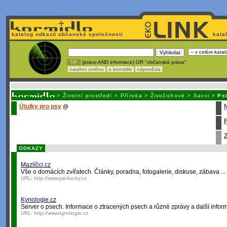
katalog odkazů občanské společnosti
kata
! TIP :
(právo AND informace) OR "občanská práva"
navrhni změnu
o kormidle
nápověda
Nechcete být závislí
na korporátech typu Google či Micro
>
Životní prostředí
>
Příroda
>
Živočichové
>
Savci
>
Ps
Útulky pro psy
@
Z
ODKAZY
Mazlíčci.cz
Vše o domácích zvířatech. Články, poradna, fotogalerie, diskuse, zábava ...
URL:
http://www.psi-kocky.cz
Kynologie.cz
Server o psech. Informace o ztracených psech a různé zprávy a další infor
URL:
http://www.kynologie.cz