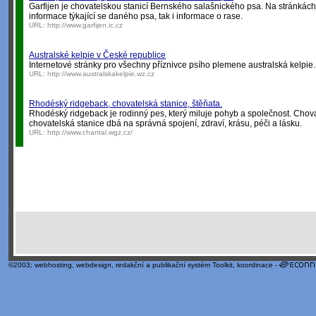
Garfijen je chovatelskou stanicí Bernského salašnického psa. Na stránkách 
informace týkající se daného psa, tak i informace o rase.
URL:
http://www.garfijen.ic.cz
Australské kelpie v České republice
Internetové stránky pro všechny příznivce psího plemene australská kelpie.
URL:
http://www.australskakelpie.wz.cz
Rhodéský ridgeback, chovatelská stanice, štěňata.
Rhodéský ridgeback je rodinný pes, který miluje pohyb a společnost. Chov
chovatelská stanice dbá na správná spojení, zdraví, krásu, péči a lásku.
URL:
http://www.chantal.wgz.cz/
©2003;
webhosting
,
webdesign
,
redakční a publikační systém Toolkit
, koordinace -