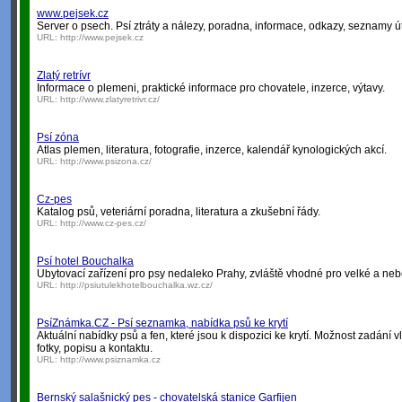
www.pejsek.cz
Server o psech. Psí ztráty a nálezy, poradna, informace, odkazy, seznamy útu
URL:
http://www.pejsek.cz
Zlatý retrívr
Informace o plemeni, praktické informace pro chovatele, inzerce, výtavy.
URL:
http://www.zlatyretrivr.cz/
Psí zóna
Atlas plemen, literatura, fotografie, inzerce, kalendář kynologických akcí.
URL:
http://www.psizona.cz/
Cz-pes
Katalog psů, veteriární poradna, literatura a zkušební řády.
URL:
http://www.cz-pes.cz/
Psí hotel Bouchalka
Ubytovací zařízení pro psy nedaleko Prahy, zvláště vhodné pro velké a ne
URL:
http://psiutulekhotelbouchalka.wz.cz/
PsíZnámka.CZ - Psí seznamka, nabídka psů ke krytí
Aktuální nabídky psů a fen, které jsou k dispozici ke krytí. Možnost zadání 
fotky, popisu a kontaktu.
URL:
http://www.psiznamka.cz
Bernský salašnický pes - chovatelská stanice Garfijen