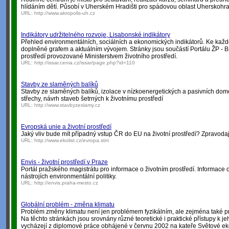
hlídáním dětí. Působí v Uherském Hradišti pro spádovou oblast Uherskohra
URL:
http://www.akropolis-uh.cz
Indikátory udržitelného rozvoje, Lisabonské indikátory
Přehled environmentálních, sociálních a ekonomických indikátorů. Ke kaž
doplněné grafem a aktuálním vývojem. Stránky jsou součástí Portálu ŽP - B
prostředí provozované Ministerstvem životního prostředí.
URL:
http://issar.cenia.cz/issar/page.php?id=110
Stavby ze slaměných balíků
Stavby ze slaměných balíků, izolace v nízkoenergetických a pasivních dom
střechy, návrh staveb šetrných k životnímu prostředí
URL:
http://www.stavbyzeslamy.cz
Evropská unie a životní prostředí
Jaký vliv bude mít případný vstup ČR do EU na životní prostředí? Zpravodajs
URL:
http://www.ekolist.cz/evropa.stm
Envis - životní prostředí v Praze
Portál pražského magistrátu pro informace o životním prostředí. Informace o
nástrojích environmentální politiky.
URL:
http://envis.praha-mesto.cz
Globální problém - změna klimatu
Problém změny klimatu není jen problémem fyzikálním, ale zejména také
Na těchto stránkách jsou srovnány různé teoretické i praktické přístupy k 
vycházejí z diplomové práce obhájené v červnu 2002 na kateře Světové e