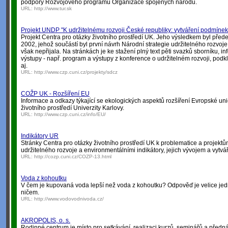
podpory Rozvojového programu Organizace spojených národů.
URL:
http://www.tur.sk
Projekt UNDP "K udržitelnému rozvoji České republiky: vytváření podmínek
Projekt Centra pro otázky životního prostředí UK. Jeho výsledkem byl přede
2002, jehož součástí byl první návrh Národní strategie udržitelného rozvoje
však nepřijala. Na stránkách je ke stažení plný text pěti svazků sborníku, in
výstupy - např. program a výstupy z konference o udržitelném rozvoji, podk
aj.
URL:
http://www.czp.cuni.cz/projekty/sdcz
COŽP UK - Rozšíření EU
Informace a odkazy týkající se ekologických aspektů rozšíření Evropské un
životního prostředí Univerzity Karlovy.
URL:
http://www.czp.cuni.cz/info/EU/
Indikátory UR
Stránky Centra pro otázky životního prostředí UK k problematice a projektů
udržitelného rozvoje a environmentálními indikátory, jejich vývojem a vytvá
URL:
http://cozp.cuni.cz/COZP-13.html
Voda z kohoutku
V čem je kupovaná voda lepší než voda z kohoutku? Odpověď je velice jed
ničem.
URL:
http://www.vodovodnivoda.cz/
AKROPOLIS, o. s.
Rodinné centrum je místo pro setkávání, realizaci kurzů, seminářů a pře