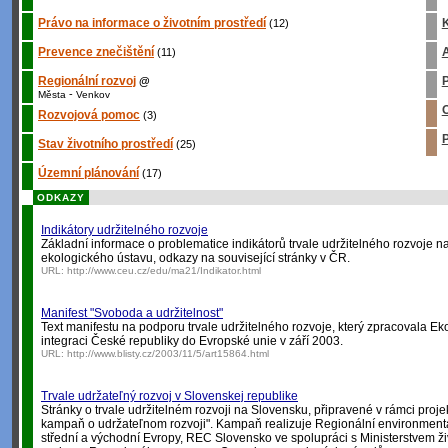
Právo na informace o životním prostředí
K
(12)
Prevence znečištění
A
(11)
Regionální rozvoj
P
@
-
Města
Venkov
O
Rozvojová pomoc
(3)
P
Stav životního prostředí
(25)
Územní plánování
(17)
ODKAZY
Indikátory udržitelného rozvoje
Základní informace o problematice indikátorů trvale udržitelného rozvoje 
ekologického ústavu, odkazy na související stránky v ČR.
URL:
http://www.ceu.cz/edu/ma21/Indikator.html
Manifest "Svoboda a udržitelnost"
Text manifestu na podporu trvale udržitelného rozvoje, který zpracovala Eko
integraci České republiky do Evropské unie v září 2003.
URL:
http://www.blisty.cz/2003/11/5/art15864.html
Trvale udržateľný rozvoj v Slovenskej republike
Stránky o trvale udržitelném rozvoji na Slovensku, připravené v rámci proje
kampaň o udržateľnom rozvoji". Kampaň realizuje Regionální environment
střední a východní Evropy, REC Slovensko ve spolupráci s Ministerstvem ži