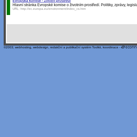
Evropská komise - Životní prostředí
Hlavní stránka Evropské komise o životním prostředí. Politiky, zprávy, legisla
URL:
http://ec.europa.eu/environment/index_cs.htm
©2003;
webhosting
,
webdesign
,
redakční a publikační systém Toolkit
, koordinace -