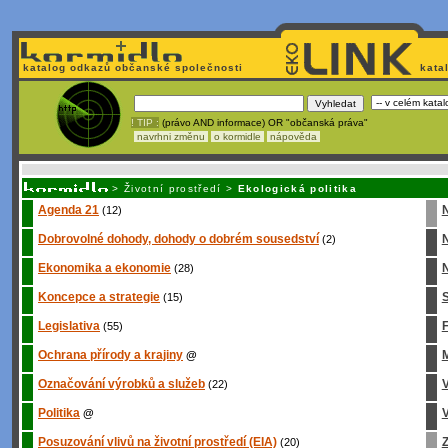
katalog odkazů občanské společnosti
kata
! TIP :
(právo AND informace) OR "občanská práva"
navrhni změnu
o kormidle
nápověda
Unavuje
vás tvorba stránek v HTML? Nemá webmaster
čas
na jejich aktualizac
>
Životní prostředí
>
Ekologická politika
Agenda 21
(12)
Dobrovolné dohody, dohody o dobrém sousedství
(2)
Ekonomika a ekonomie
N
(28)
Koncepce a strategie
S
(15)
Legislativa
(55)
Ochrana přírody a krajiny
M
@
Označování výrobků a služeb
(22)
Politika
V
@
Posuzování vlivů na životní prostředí (EIA)
Z
(20)