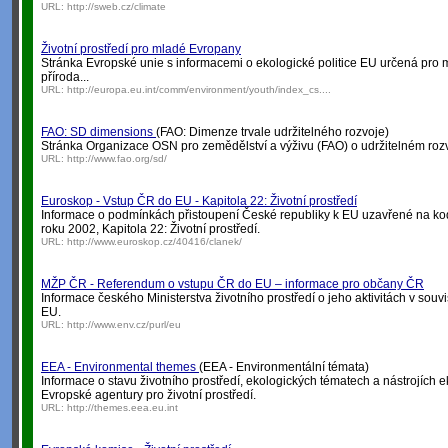
URL:
http://sweb.cz/climate
Životní prostředí pro mladé Evropany
Stránka Evropské unie s informacemi o ekologické politice EU určená pro 
příroda...
URL:
http://europa.eu.int/comm/environment/youth/index_cs....
FAO: SD dimensions
(FAO: Dimenze trvale udržitelného rozvoje)
Stránka Organizace OSN pro zemědělství a výživu (FAO) o udržitelném rozv
URL:
http://www.fao.org/sd/
Euroskop - Vstup ČR do EU - Kapitola 22: Životní prostředí
Informace o podmínkách přistoupení České republiky k EU uzavřené na k
roku 2002, Kapitola 22: Životní prostředí.
URL:
http://www.euroskop.cz/40416/clanek/
MŽP ČR - Referendum o vstupu ČR do EU – informace pro občany ČR
Informace českého Ministerstva životního prostředí o jeho aktivitách v souv
EU.
URL:
http://www.env.cz/purl/eu
EEA - Environmental themes
(EEA - Environmentální témata)
Informace o stavu životního prostředí, ekologických tématech a nástrojích e
Evropské agentury pro životní prostředí.
URL:
http://themes.eea.eu.int