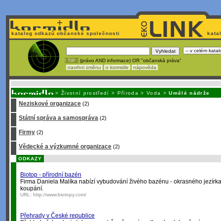
katalog odkazů občanské společnosti
kata
! TIP :
(právo AND informace) OR "občanská práva"
navrhni změnu
o kormidle
nápověda
Nechcete být závislí
na korporátech typu Google či Micro
>
Životní prostředí
>
Příroda
>
Voda
>
Umělé nádrže
Neziskové organizace
(2)
Státní správa a samospráva
(2)
Firmy
(2)
Vědecké a výzkumné organizace
(2)
ODKAZY
Biotop - přírodní bazén
Firma Daniela Malíka nabízí vybudování živého bazénu - okrasného jezírk
koupání.
URL:
http://www.biotopy.com/
Přehrady v České republice