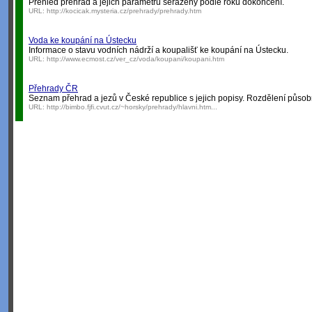
Přehled přehrad a jejich parametrů seřazený podle roku dokončení.
URL:
http://kocicak.mysteria.cz/prehrady/prehrady.htm
Voda ke koupání na Ústecku
Informace o stavu vodních nádrží a koupališť ke koupání na Ústecku.
URL:
http://www.ecmost.cz/ver_cz/voda/koupani/koupani.htm
Přehrady ČR
Seznam přehrad a jezů v České republice s jejich popisy. Rozdělení působn
URL:
http://bimbo.fjfi.cvut.cz/~horsky/prehrady/hlavni.htm...