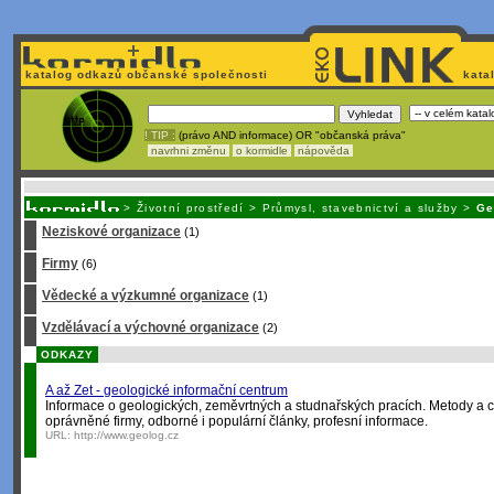
katalog odkazů občanské společnosti
kata
! TIP :
(právo AND informace) OR "občanská práva"
navrhni změnu
o kormidle
nápověda
Nechcete být závislí
na korporátech typu Google či Micro
>
Životní prostředí
>
Průmysl, stavebnictví a služby
>
Ge
Neziskové organizace
(1)
Firmy
(6)
Vědecké a výzkumné organizace
(1)
Vzdělávací a výchovné organizace
(2)
ODKAZY
A až Zet - geologické informační centrum
Informace o geologických, zeměvrtných a studnařských pracích. Metody a ce
oprávněné firmy, odborné i populární články, profesní informace.
URL:
http://www.geolog.cz