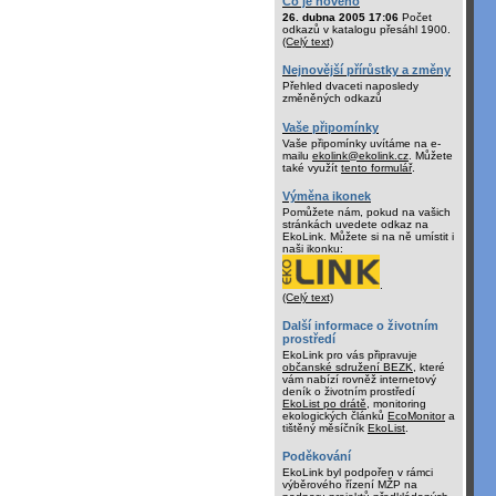
Co je nového
26. dubna 2005 17:06
Počet
odkazů v katalogu přesáhl 1900.
(Celý text)
Nejnovější přírůstky a změny
Přehled dvaceti naposledy
změněných odkazů
Vaše připomínky
Vaše připomínky uvítáme na e-
mailu
ekolink@ekolink.cz
. Můžete
také využít
tento formulář
.
Výměna ikonek
Pomůžete nám, pokud na vašich
stránkách uvedete odkaz na
EkoLink. Můžete si na ně umístit i
naši ikonku:
.
(Celý text)
Další informace o životním
prostředí
EkoLink pro vás připravuje
občanské sdružení BEZK
, které
vám nabízí rovněž internetový
deník o životním prostředí
EkoList po drátě
, monitoring
ekologických článků
EcoMonitor
a
tištěný měsíčník
EkoList
.
Poděkování
EkoLink byl podpořen v rámci
výběrového řízení MŽP na