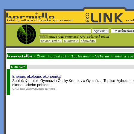
katalog odkazů občanské společnosti
kata
! TIP :
(právo AND informace) OR "občanská práva"
navrhni změnu
o kormidle
nápověda
Nechcete být závi
>
Životní prostředí
>
Společnost
>
Veřejné mínění a soc
ODKAZY
Energie, ekologie, ekonomika
Společný projekt Gymnázia Český Krumlov a Gymnázia Teplice. Vyhodnoc
ekonomického pohledu.
URL:
http://www.gymck.cz/~eee/