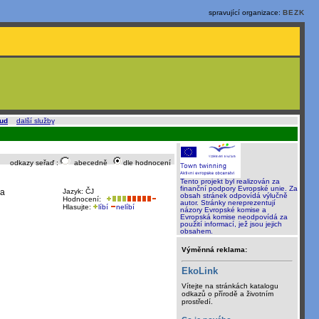
spravující organizace:
BEZK
oud
a
další služby
.
odkazy seřaď :
abecedně
dle hodnocení
Tento projekt byl realizován za
finanční podpory Evropské unie. Za
 a
Jazyk: ČJ
obsah stránek odpovídá výlučně
Hodnocení:
autor. Stránky nereprezentují
Hlasujte:
líbí
nelíbí
názory Evropské komise a
Evropská komise neodpovídá za
použití informací, jež jsou jejich
obsahem.
Výměnná reklama:
EkoLink
Vítejte na stránkách katalogu
odkazů o přírodě a životním
prostředí.