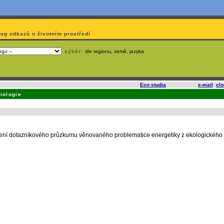
log odkazů o životním prostředí
výběr:
dle regionu, země, jazyka
slí
na korporátech typu Google či Microsoft? Využijte služeb
Ecn studia
, které nabízí
e-mail
,
cl
iologie
ení dotazníkového průzkumu věnovaného problematice energetiky z ekologického