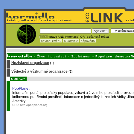
katalog odkazů občanské společnosti
kata
! TIP :
(právo AND informace) OR "občanská práva"
navrhni změnu
o kormidle
nápověda
Unavuje
vás tvorba stránek v HTML? Nemá webmaster
čas
na jejich aktualizac
>
Životní prostředí
>
Společnost
>
Populace, demografi
Neziskové organizace
(1)
Vědecké a výzkumné organizace
(1)
ODKAZY
PopPlanet
Informační portál pro otázky populace, zdraví a životního prostředí, provo
knihovnou pro životní prostředí. Informace o jednotlivých zemích Afriky, Jih
Ameriky.
URL:
http://popplanet.org