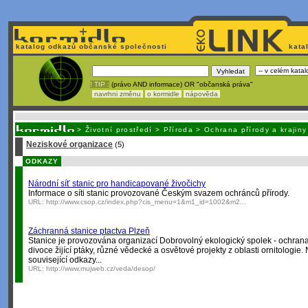
katalog odkazů občanské společnosti
kata
! TIP :
(právo AND informace) OR "občanská práva"
navrhni změnu
o kormidle
nápověda
Nechcete být závislí
na korporátech typu Google či Micro
>
Životní prostředí
>
Příroda
>
Ochrana přírody a krajiny
Neziskové organizace
(5)
ODKAZY
Národní síť stanic pro handicapované živočichy
Informace o síti stanic provozované Českým svazem ochránců přírody.
URL:
http://www.csop.cz/index.php?cis_menu=1&m1_id=1002&m2...
Záchranná stanice ptactva Plzeň
Stanice je provozována organizací Dobrovolný ekologický spolek - ochran
divoce žijící ptáky, různé vědecké a osvětové projekty z oblasti ornitologie.
související odkazy...
URL:
http://www.mujweb.cz/veda/desop/