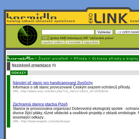
katalog odkazů občanské společnosti
kata
! TIP :
(právo AND informace) OR "občanská práva"
navrhni změnu
o kormidle
nápověda
Unavuje
vás tvorba stránek v HTML? Nemá webmaster
čas
na jejich aktualizac
>
Životní prostředí
>
Příroda
>
Ochrana přírody a krajiny
Neziskové organizace
(5)
ODKAZY
Národní síť stanic pro handicapované živočichy
Informace o síti stanic provozované Českým svazem ochránců přírody.
URL:
http://www.csop.cz/index.php?cis_menu=1&m1_id=1002&m2...
Záchranná stanice ptactva Plzeň
Stanice je provozována organizací Dobrovolný ekologický spolek - ochran
divoce žijící ptáky, různé vědecké a osvětové projekty z oblasti ornitologie.
související odkazy...
URL:
http://www.mujweb.cz/veda/desop/