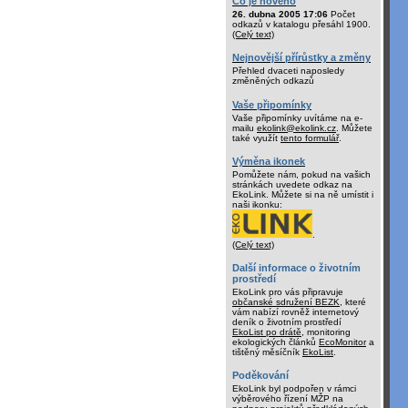
Co je nového
26. dubna 2005 17:06
Počet
odkazů v katalogu přesáhl 1900.
(Celý text)
Nejnovější přírůstky a změny
Přehled dvaceti naposledy
změněných odkazů
Vaše připomínky
Vaše připomínky uvítáme na e-
mailu
ekolink@ekolink.cz
. Můžete
také využít
tento formulář
.
Výměna ikonek
Pomůžete nám, pokud na vašich
stránkách uvedete odkaz na
EkoLink. Můžete si na ně umístit i
naši ikonku:
.
(Celý text)
Další informace o životním
prostředí
EkoLink pro vás připravuje
občanské sdružení BEZK
, které
vám nabízí rovněž internetový
deník o životním prostředí
EkoList po drátě
, monitoring
ekologických článků
EcoMonitor
a
tištěný měsíčník
EkoList
.
Poděkování
EkoLink byl podpořen v rámci
výběrového řízení MŽP na