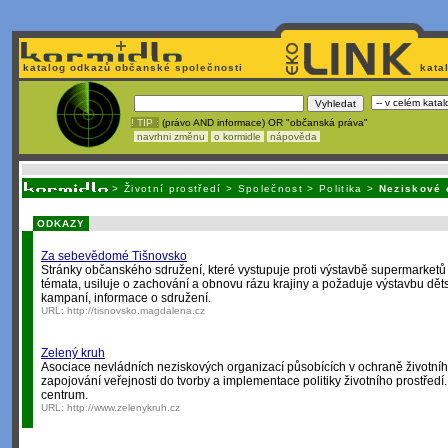
katalog odkazů občanské společnosti
kata
! TIP :
(právo AND informace) OR "občanská práva"
navrhni změnu
o kormidle
nápověda
Nechcete být závi
>
Životní prostředí
>
Společnost
>
Politika
>
Neziskové 
ODKAZY
Za sebevědomé Tišnovsko
Stránky občanského sdružení, které vystupuje proti výstavbě supermarketů v
témata, usiluje o zachování a obnovu rázu krajiny a požaduje výstavbu děts
kampaní, informace o sdružení.
URL:
http://tisnovsko.magdalena.cz
Zelený kruh
Asociace nevládních neziskových organizací působících v ochraně životního
zapojování veřejnosti do tvorby a implementace politiky životního prostřed
centrum.
URL:
http://www.zelenykruh.cz