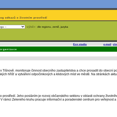
log odkazů o životním prostředí
výběr:
dle regionu, země, jazyka
slí
na korporátech typu Google či Microsoft? Využijte služeb
Ecn studia
, které nabízí
e-mail
,
cl
organizace
 Tišnově. monitoruje činnost obecního zastupitelstva a chce prosadit do obecní po
kých hřišť a vytváření odpočinkových a klidových míst ve městě. Na stránkách aktua
 prostředí. Jeho posláním je rozvoj občanského sektoru v oblasti ochrany životního
í. V rámci Zeleného kruhu pracuje informační a poradenské centrum pro veřejnost a l