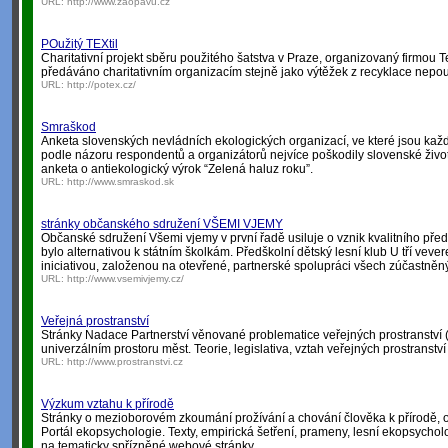
URL:
http://www.zaopavu.cz
POužitý TEXtil
Charitativní projekt sběru použitého šatstva v Praze, organizovaný firmou Te
předáváno charitativním organizacím stejně jako výtěžek z recyklace nepouž
URL:
http://potex.cz/
Smraškod
Anketa slovenských nevládních ekologických organizací, ve které jsou kaž
podle názoru respondentů a organizátorů nejvíce poškodily slovenské životní
anketa o antiekologický výrok “Zelená haluz roku”.
URL:
http://www.smraskod.sk
stránky občanského sdružení VŠEMI VJEMY
Občanské sdružení Všemi vjemy v první řadě usiluje o vznik kvalitního před
bylo alternativou k státním školkám. Předškolní dětský lesní klub U tří vev
iniciativou, založenou na otevřené, partnerské spolupráci všech zúčastněn
URL:
http://www.vsemivjemy.cz/
Veřejná prostranství
Stránky Nadace Partnerství věnované problematice veřejných prostranství (ná
univerzálním prostoru měst. Teorie, legislativa, vztah veřejných prostranství
URL:
http://www.prostranstvi.cz
Výzkum vztahu k přírodě
Stránky o mezioborovém zkoumání prožívání a chování člověka k přírodě, o 
Portál ekopsychologie. Texty, empirická šetření, prameny, lesní ekopsych
na tematicky spřízněné webové stránky.