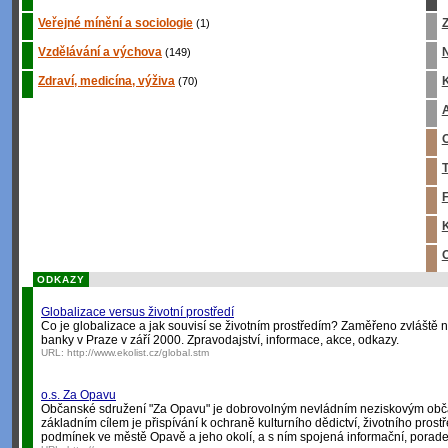
Veřejné mínění a sociologie
Z
(1)
Vzdělávání a výchova
(149)
Zdraví, medicína, výživa
K
(70)
A
O
T
F
K
O
ODKAZY
Globalizace versus životní prostředí
Co je globalizace a jak souvisí se životním prostředím? Zaměřeno zvlášt
banky v Praze v září 2000. Zpravodajství, informace, akce, odkazy.
URL:
http://www.ekolist.cz/global.stm
o.s. Za Opavu
Občanské sdružení "Za Opavu" je dobrovolným nevládním neziskovým obč
základním cílem je přispívání k ochraně kulturního dědictví, životního prostř
podmínek ve městě Opavě a jeho okolí, a s ním spojená informační, porade