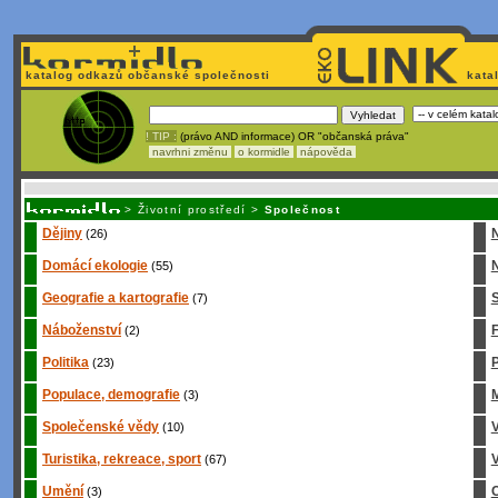
katalog odkazů občanské společnosti
kata
! TIP :
(právo AND informace) OR "občanská práva"
navrhni změnu
o kormidle
nápověda
Unavuje
vás tvorba stránek v HTML? Nemá webmaster
čas
na jejich aktualizac
>
Životní prostředí
>
Společnost
Dějiny
(26)
Domácí ekologie
N
(55)
Geografie a kartografie
S
(7)
Náboženství
(2)
Politika
P
(23)
Populace, demografie
M
(3)
Společenské vědy
(10)
Turistika, rekreace, sport
V
(67)
Umění
C
(3)