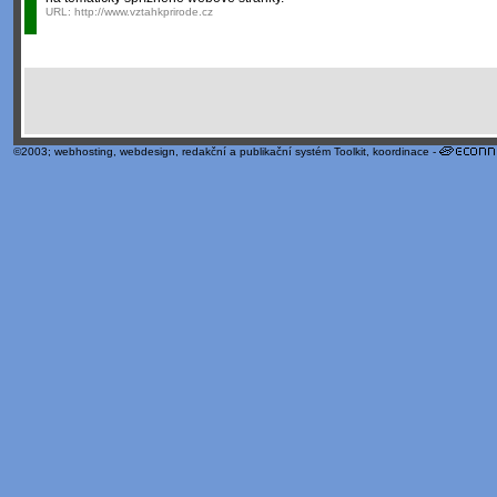
URL:
http://www.vztahkprirode.cz
©2003;
webhosting
,
webdesign
,
redakční a publikační systém Toolkit
, koordinace -