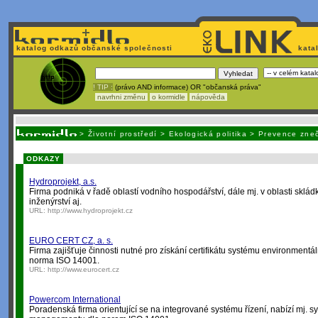
katalog odkazů občanské společnosti
kata
! TIP :
(právo AND informace) OR "občanská práva"
navrhni změnu
o kormidle
nápověda
Unavuje
vás tvorba stránek v HTML? Nemá webmaster
čas
na jejich aktualizac
>
Životní prostředí
>
Ekologická politika
>
Prevence zneč
ODKAZY
Hydroprojekt, a.s.
Firma podniká v řadě oblastí vodního hospodářství, dále mj. v oblasti skl
inženýrství aj.
URL:
http://www.hydroprojekt.cz
EURO CERT CZ, a. s.
Firma zajišťuje činnosti nutné pro získání certifikátu systému environmen
norma ISO 14001.
URL:
http://www.eurocert.cz
Powercom International
Poradenská firma orientující se na integrované systému řízení, nabízí mj. 