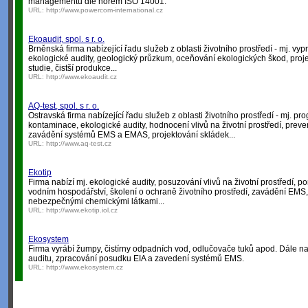
managementu dle norem ISO 14001.
URL:
http://www.powercom-international.cz
Ekoaudit, spol. s r. o.
Brněnská firma nabízející řadu služeb z oblasti životního prostředí - mj. v
ekologické audity, geologický průzkum, oceňování ekologických škod, proje
studie, čistší produkce...
URL:
http://www.ekoaudit.cz
AQ-test, spol. s r. o.
Ostravská firma nabízející řadu služeb z oblasti životního prostředí - mj. pr
kontaminace, ekologické audity, hodnocení vlivů na životní prostředí, prev
zavádění systémů EMS a EMAS, projektování skládek...
URL:
http://www.aq-test.cz
Ekotip
Firma nabízí mj. ekologické audity, posuzování vlivů na životní prostředí,
vodním hospodářství, školení o ochraně životního prostředí, zavádění EMS,
nebezpečnými chemickými látkami...
URL:
http://www.ekotip.iol.cz
Ekosystem
Firma vyrábí žumpy, čistírny odpadních vod, odlučovače tuků apod. Dále n
auditu, zpracování posudku EIA a zavedení systémů EMS.
URL:
http://www.ekosystem.cz