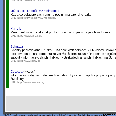
Ježek a lidská péče v zimním období
Rady, co dělat pro záchranu na podzim nalezeného ježka.
URL:
http://mujweb.cz/www/radajezek/
Kamzík
Mnoho informací o tatranských kamzících a projektu na jejich záchranu.
URL:
http://www.kamzik.sk
Šelmy.cz
Stránky připravované Hnutím Duha o velkých šelmách v ČR (rysovi, vlkovi 
ucelený pohled na problematiku velkých šelem, aktuální informace a možno
zapojit - informace o vlčích hlídkách v Beskydech a rysích hlídkách na Šum
URL:
http://www.selmy.cz
Cetacea
(Kytovci)
Informace o velrybách, delfínech a dalších kytovcích. Jejich vývoj a dopady l
živočichy.
URL:
http://www.cetacea.org
©2003;
webhosting
,
webdesign
,
redakční a publikační systém Toolkit
, koordinace -