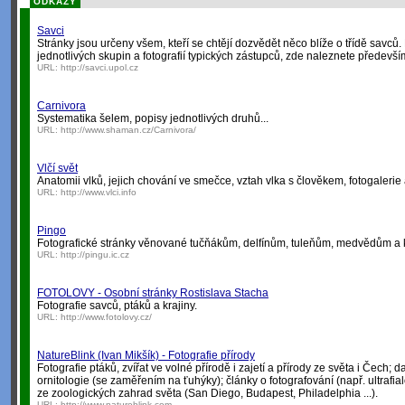
ODKAZY
Savci
Stránky jsou určeny všem, kteří se chtějí dozvědět něco blíže o třídě sav
jednotlivých skupin a fotografií typických zástupců, zde naleznete předevší
URL:
http://savci.upol.cz
Carnivora
Systematika šelem, popisy jednotlivých druhů...
URL:
http://www.shaman.cz/Carnivora/
Vlčí svět
Anatomii vlků, jejich chování ve smečce, vztah vlka s člověkem, fotogalerie
URL:
http://www.vlci.info
Pingo
Fotografické stránky věnované tučňákům, delfínům, tuleňům, medvědům a
URL:
http://pingu.ic.cz
FOTOLOVY - Osobní stránky Rostislava Stacha
Fotografie savců, ptáků a krajiny.
URL:
http://www.fotolovy.cz/
NatureBlink (Ivan Mikšík) - Fotografie přírody
Fotografie ptáků, zvířat ve volné přírodě i zajetí a přírody ze světa i Čech; d
ornitologie (se zaměřením na ťuhýky); články o fotografování (např. ultrafialo
ze zoologických zahrad světa (San Diego, Budapest, Philadelphia ...).
URL:
http://www.natureblink.com