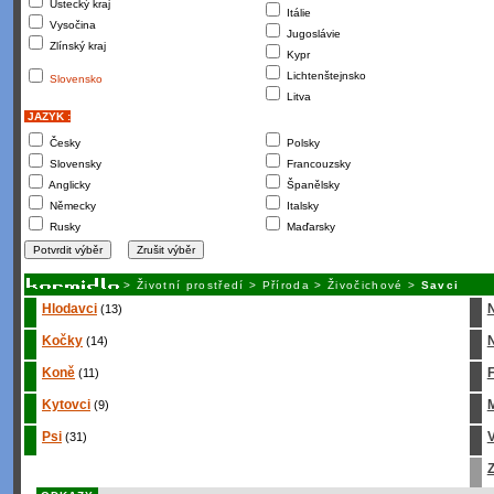
Ústecký kraj
Itálie
Vysočina
Jugoslávie
Zlínský kraj
Kypr
Lichtenštejnsko
Slovensko
Litva
JAZYK :
Česky
Polsky
Slovensky
Francouzsky
Anglicky
Španělsky
Německy
Italsky
Rusky
Maďarsky
>
Životní prostředí
>
Příroda
>
Živočichové
>
Savci
Hlodavci
(13)
Kočky
N
(14)
Koně
(11)
Kytovci
M
(9)
Psi
(31)
Z