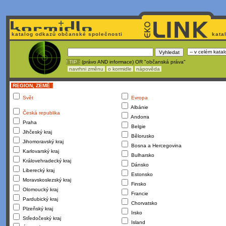
katalog odkazů občanské společnosti
kata
! TIP :
(právo AND informace) OR "občanská práva"
navrhni změnu
o kormidle
nápověda
REGION, ZEMĚ :
Svět
Evropa
Albánie
Česká republika
Andorra
Praha
Belgie
Jihčeský kraj
Bělorusko
Jihomoravský kraj
Bosna a Hercegovina
Karlovarský kraj
Bulharsko
Královehradecký kraj
Dánsko
Liberecký kraj
Estonsko
Moravskoslezský kraj
Finsko
Olomoucký kraj
Francie
Pardubický kraj
Chorvatsko
Plzeňský kraj
Irsko
Středočeský kraj
Island