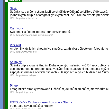
ODKAZY
Savci
Stránky jsou určeny všem, kteří se chtějí dozvědět něco blíže o třídě sav
jednotlivých skupin a fotografií typických zástupců, zde naleznete předevší
URL:
http://savci.upol.cz
Carnivora
Systematika šelem, popisy jednotlivých druhů...
URL:
http://www.shaman.cz/Carnivora/
Vlčí svět
Anatomii vlků, jejich chování ve smečce, vztah vlka s člověkem, fotogalerie
URL:
http://www.vlci.info
Šelmy.cz
Stránky připravované Hnutím Duha o velkých šelmách v ČR (rysovi, vlkovi 
ucelený pohled na problematiku velkých šelem, aktuální informace a možno
zapojit - informace o vlčích hlídkách v Beskydech a rysích hlídkách na Šum
URL:
http://www.selmy.cz
Pingo
Fotografické stránky věnované tučňákům, delfínům, tuleňům, medvědům a
URL:
http://pingu.ic.cz
FOTOLOVY - Osobní stránky Rostislava Stacha
Fotografie savců, ptáků a krajiny.
URL:
http://www.fotolovy.cz/