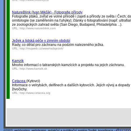
NatureBlink (Ivan Mikšík) - Fotografie přírody
Fotografie ptáků, zvířat ve volné přírodě i zajetí a přírody ze světa i Čech; d
ornitologie (se zaměřením na ťuhýky); články o fotografování (např. ultrafialo
ze zoologických zahrad světa (San Diego, Budapest, Philadelphia ...).
URL:
http://www.natureblink.com
Ježek a lidská péče v zimním období
Rady, co dělat pro záchranu na podzim nalezeného ježka.
URL:
http://mujweb.cz/www/radajezek/
Kamzík
Mnoho informací o tatranských kamzících a projektu na jejich záchranu.
URL:
http://www.kamzik.sk
Cetacea
(Kytovci)
Informace o velrybách, delfínech a dalších kytovcích. Jejich vývoj a dopady l
živočichy.
URL:
http://www.cetacea.org
©2003;
webhosting
,
webdesign
,
redakční a publikační systém Toolkit
, koordinace -