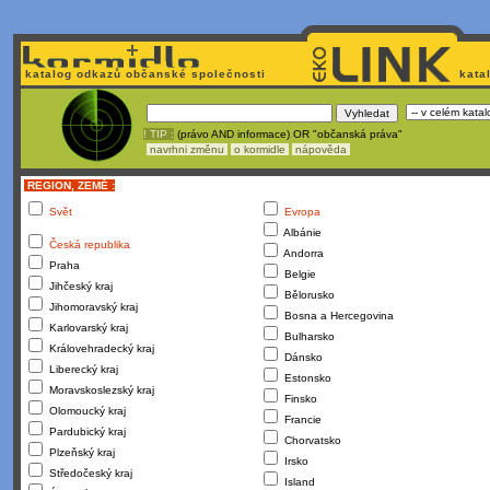
katalog odkazů občanské společnosti
kata
! TIP :
(právo AND informace) OR "občanská práva"
navrhni změnu
o kormidle
nápověda
REGION, ZEMĚ :
Svět
Evropa
Albánie
Česká republika
Andorra
Praha
Belgie
Jihčeský kraj
Bělorusko
Jihomoravský kraj
Bosna a Hercegovina
Karlovarský kraj
Bulharsko
Královehradecký kraj
Dánsko
Liberecký kraj
Estonsko
Moravskoslezský kraj
Finsko
Olomoucký kraj
Francie
Pardubický kraj
Chorvatsko
Plzeňský kraj
Irsko
Středočeský kraj
Island