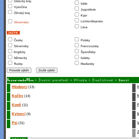
Ústecký kraj
Itálie
Vysočina
Jugoslávie
Zlínský kraj
Kypr
Lichtenštejnsko
Slovensko
Litva
JAZYK :
Česky
Polsky
Slovensky
Francouzsky
Anglicky
Španělsky
Německy
Italsky
Rusky
Maďarsky
>
Životní prostředí
>
Příroda
>
Živočichové
>
Savci
Hlodavci
(13)
Kočky
N
(14)
Koně
(11)
Kytovci
M
(9)
Psi
(31)
Z