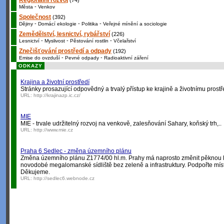
Regionální rozvoj
(74)
-
Města
Venkov
Společnost
(392)
-
-
-
Dějiny
Domácí ekologie
Politika
Veřejné mínění a sociologie
Zemědělství, lesnictví, rybářství
(226)
-
-
-
Lesnictví
Myslivost
Pěstování rostlin
Včelařství
Znečišťování prostředí a odpady
(192)
-
-
Emise do ovzduší
Pevné odpady
Radioaktivní záření
ODKAZY
Krajina a životní prostředí
Stránky prosazující odpovědný a trvalý přístup ke krajině a životnímu prostř
URL:
http://krajinazp.ic.cz/
MIE
MIE - trvale udržitelný rozvoj na venkově, zalesňování Sahary, koňský trh,..
URL:
http://www.mie.cz
Praha 6 Sedlec - změna územního plánu
Změna územního plánu Z1774/00 hl.m. Prahy má naprosto změnit pěknou lo
novodobé megalomanské sídliště bez zeleně a infrastruktury. Podpořte míst
Děkujeme.
URL:
http://sedlec6.webnode.cz