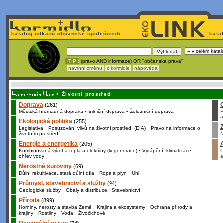
katalog odkazů občanské společnosti
kata
! TIP :
(právo AND informace) OR "občanská práva"
navrhni změnu
o kormidle
nápověda
Unavuje
vás tvorba stránek v HTML? Nemá webmaster
čas
na jejich aktualizac
>
Životní prostředí
Doprava
(261)
-
-
Městská hromadná doprava
Silniční doprava
Železniční doprava
F
a
Ekologická politika
(255)
Z
-
-
Legislativa
Posuzování vlivů na životní prostředí (EIA)
Právo na informace o
životním prostředí
N
Energie a energetika
(205)
-
Kombinovaná výroba tepla a elektřiny (kogenerace)
Vytápění, klimatizace,
O
ohřev vody
a
Nerostné suroviny
(69)
-
-
Důlní rekultivace, stará důlní díla
Ropa a plyn
Uhlí
Průmysl, stavebnictví a služby
(94)
-
-
Geologické služby
Obaly a distribuce
Stavebnictví
Příroda
(899)
-
-
Horniny, nerosty a stavba Země
Krajina a ekosystémy
Ochrana přírody a
-
-
-
krajiny
Rostliny
Voda
Živočichové