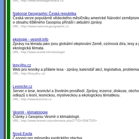
URL:
http://www.sedmagenerace.cz
National Geographic Česká republika
Česká verze populárně vědeckého měsíčníku americké Národní zeměpisné 
o obsahu tištěného časopisu přináší i aktuální zprávy.
URL:
http://www.national-geographic.cz
ekologie - vesmír.info
Zprávy na témata jako jsou globální oteplování Země, ozónová díra, lesy a 
ekologická témata.
URL:
http://www.vesmir.info/ekologie/
lesy.jihu.cz
Web pro lesníky a přátele lesa - zprávy, kalendář akcí, legislativa, problema
URL:
http://lesy.jihu.cz/
Lesnictvi.cz
Server o lese, lesnictví a životním prostředí. Zprávy, inzerce, diskuse, ob
odkazů s lesní, lesnickou, mysliveckou a ekologickou tématikou.
URL:
http://www.lesnictvi.cz
Vesmír - klimatologie
Články z časopisu Vesmír o klimatologii.
URL:
http://www.vesmir.cz/podtemata.php3?TID=28&T2ID=
Nová Exota
Časopis pro milovníky exotického ptactva.