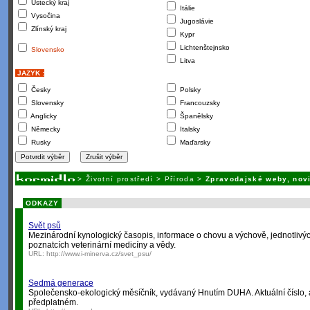
Ústecký kraj
Itálie
Vysočina
Jugoslávie
Zlínský kraj
Kypr
Lichtenštejnsko
Slovensko
Litva
JAZYK :
Česky
Polsky
Slovensky
Francouzsky
Anglicky
Španělsky
Německy
Italsky
Rusky
Maďarsky
>
Životní prostředí
>
Příroda
>
Zpravodajské weby, nov
ODKAZY
Svět psů
Mezinárodní kynologický časopis, informace o chovu a výchově, jednotliv
poznatcích veterinární medicíny a vědy.
URL:
http://www.i-minerva.cz/svet_psu/
Sedmá generace
Společensko-ekologický měsíčník, vydávaný Hnutím DUHA. Aktuální číslo, a
předplatném.