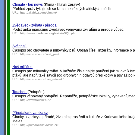
Climate - top news
(Klima - hlavní zprávy)
Přehled zpráv týkajících se klimatu z různých afrických médií.
URL:
http://allafrica.com/climate/
Zvědavec - zvířata / příroda
Podstránka magazínu Zvědavec věnovaná zvířatům a přírodě vůbec
URL:
http://www.zvedavec.org/zvirataSQL.php
Svět psů
Časopis pro chovatele a milovníky psů. Obsah čísel, inzeráty, informace o 
URL:
http://i-minerva.cz/svet_psu/
Náš miláček
Časopis pro milovníky zvířat. V každém čísle najde poučení jak milovník hm
ptáků, ale např. také savců (od drobných hlodavců přes kočky a psy až po 
URL:
http://i-minerva.cz/nas_milacek/
Tauchen
(Potápění)
Časopis věnovaný potápění. Reportáže, potapěčské lokality, vybavení, medi
URL:
http://www.tauchen.de
Přírodakarlovarska.cz
Články a zprávy o přírodě, životním prostředí a kultuře z Karlovarského kr
Meles.
URL:
http://prirodakarlovarska.cz/