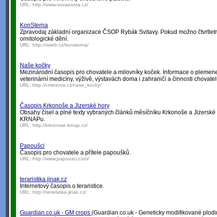
URL:
http://www.novaexota.cz/
KonSterna
Zpravodaj základní organizace ČSOP Rybák Svitavy. Pokud možno čtvrtlet
ornitologické dění.
URL:
http://sweb.cz/konsterna/
Naše kočky
Mezinárodní časopis pro chovatele a milovníky koček. Informace o plemen
veterinární medicíny, výživě, výstavách doma i zahraničí a činnosti chovate
URL:
http://i-minerva.cz/nase_kocky/
Časopis Krkonoše a Jizerské hory
Obsahy čísel a plné texty vybraných článků měsíčníku Krkonoše a Jizersk
KRNAPu.
URL:
http://krkonose.krnap.cz/
Papoušci
Časopis pro chovatele a přítele papoušků.
URL:
http://www.papousci.com/
teraristika.jinak.cz
Internetový časopis o teraristice.
URL:
http://teraristika.jinak.cz/
Guardian.co.uk - GM crops
(Guardian.co.uk - Geneticky modifikované plodi