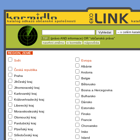
katalog odkazů občanské společnosti
kata
! TIP :
(právo AND informace) OR "občanská práva"
navrhni změnu
o kormidle
nápověda
REGION, ZEMĚ :
Svět
Evropa
Albánie
Česká republika
Andorra
Praha
Belgie
Jihčeský kraj
Bělorusko
Jihomoravský kraj
Bosna a Hercegovina
Karlovarský kraj
Bulharsko
Královehradecký kraj
Dánsko
Liberecký kraj
Estonsko
Moravskoslezský kraj
Finsko
Olomoucký kraj
Francie
Pardubický kraj
Chorvatsko
Plzeňský kraj
Irsko
Středočeský kraj
Island