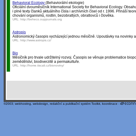
Behavioral Ecology
(Behaviorální ekologie)
Oficiální dvouměsíčník International Society for Behavioral Ecology. Obsahu
i plné texty članků aktuálního čísla i archívních čísel od r. 1996. Přináší teor
chování organismů, rostlin, bezobratlých, obratlovců i člověka.
URL:
http://beheco.oupjournals.org
Astropis
Astronomický časopis vycházející jednou měsíčně. Upoutávky na novinky a ak
URL:
http://www.astropis.cz/
Bio
Měsíčník pro trvale udržitelný rozvoj. Časopis se věnuje problematice biop
zemědělství, biodiverzitě a permakultuře.
URL:
http://home.tiscali.cz/bionoviny/
©2003;
webhosting
,
webdesign
,
redakční a publikační systém Toolkit
, koordinace -