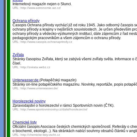
Internetový magazín nejen o Slunci.
URL:
http://www.astronomie.wz.cz/
Ochrana přírody
Časopis Ochrana přírody vychází již od roku 1945. Jako odborný časopis 
ochrany přírody a krajiny v nejširších souvislostech. Je určen především 
ochrany přírody a vědecko-výzkumných institucí, dále zájemcům z řad nest
pedagogickým pracovníkům a všem zájemcům o ochranu přírody.
URL:
http://www.casopis.ochranaprirody.cz
Zvířata
Stránky časopisu Zvířata, který se zabývá všemi zvířaty světa. Informace o
čísel.
URL:
http://zvirata.webz.cz
Unterwasser.de
(Potapěčský magazín)
Stránky on-line potapěčského magazínu. Novinky, reportáže, popis potapěčsk
URL:
http://www.unterwasser.de/
Horolezecké noviny
Zpravodajství o horolezectví v rámci Sportovních novin (ČTK).
URL:
http://www.sportovninoviny.cz/dalsi/horolezectvi/
Chemické listy
Oficiální časopis Asociace českých chemických společností. Referáty o che
o biochemii, ekologii...). Na stránkách nabízí souhrny obsahů článků v angli
URL:
http://chemicke-listy.vscht.cz