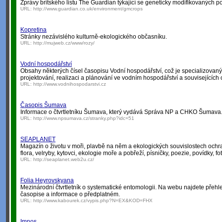
Zprávy britského listu The Guardian týkající se geneticky modifikovaných po
URL:
http://www.guardian.co.uk/environment/gmcrops
Kopretina
Stránky nezávislého kulturně-ekologického občasníku.
URL:
http://mujweb.cz/www/rozy/
Vodní hospodářství
Obsahy některých čísel časopisu Vodní hospodářství, což je specializovan
projektování, realizaci a plánování ve vodním hospodářství a souvisejících 
URL:
http://www.vodnihospodarstvi.cz
Časopis Šumava
Informace o čtvrtletníku Šumava, který vydává Správa NP a CHKO Šumava
URL:
http://www.npsumava.cz/stranky.php?idc=51
SEAPLANET
Magazín o životu v moři, plavbě na něm a ekologických souvislostech ochran
flora, velryby, kytovci, ekologie moře a pobřeží, písničky, poezie, povídky, fo
URL:
http://seaplanet.web2u.cz/
Folia Heyrovskyana
Mezinárodní čtvrtletník o systematické entomologii. Na webu najdete přehl
časopise a informace o předplatném.
URL:
http://www.kabourek.cz/vypis.php?N=EX&KOD=FHX
Imnos