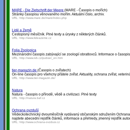
MARE - Die Zietschrift der Meere
(MARE - Časopis o mořích)
Stránky časopisu věnovaného mořím. Aktuální číslo, archiv.
URL:
http://www.mare.de/mare/index.php
Lidé a Země
Cestopisný měsíčník. Plné texty a úryvky z některých článků.
URL:
http://www.lideazeme.cz
Folia Zoologica
Mezinárodní časopis zabývající se zoologií obratlovců. Informace o časopi
URL:
http://www.ivb.cz/pubser_en.htm
tier-magazin.de
(Časopis o zvířatech)
On-line časopis pro všehcny přátele zvířat. Aktuality, ochrana zvířat, veteriná
URL:
http://www.tier-magazin.de/
Natura
Natura - časopis o přírodě, vědě a civilizaci. Plné texty
URL:
http://natura.baf.cz
Ochrana ovzduší
Vědeckotechnický dvouměsíčník vydávaný občanským sdružením Ochrana k
najdete abecední rejstřík článků, informace a přehledy, jmenný rejstřík autor
URL:
http://www.ochrana-ovzdusi.cz