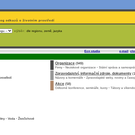
log odkazů o životním prostředí
výběr:
dle regionu, země, jazyka
slí
na korporátech typu Google či Microsoft? Využijte služeb
Ecn studia
, které nabízí
e-mail
,
cl
Organizace
(949)
-
-
Firmy
Neziskové organizace
Státní správa a samosprá
Zpravodajství, informační zdroje, dokumenty
(1
-
prostředí
Názory a komentáře
Zpravodajské weby, noviny a časop
Akce
(58)
-
Odborné konference, semináře, kurzy
Tábory a víkendo
-
-
liny
Voda
Živočichové