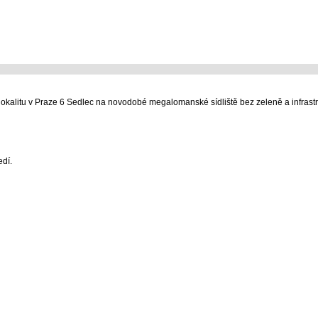
alitu v Praze 6 Sedlec na novodobé megalomanské sídliště bez zeleně a infrastr
edí.