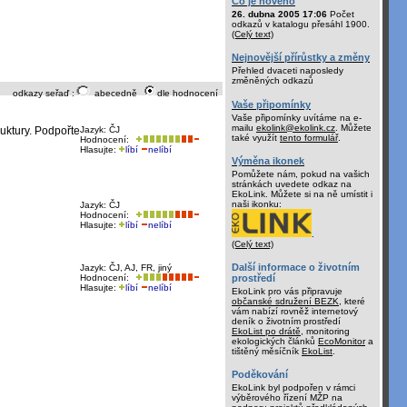
Co je nového
26. dubna 2005 17:06
Počet
odkazů v katalogu přesáhl 1900.
(Celý text)
Nejnovější přírůstky a změny
Přehled dvaceti naposledy
změněných odkazů
odkazy seřaď :
abecedně
dle hodnocení
Vaše připomínky
Vaše připomínky uvítáme na e-
mailu
ekolink@ekolink.cz
. Můžete
uktury. Podpořte
Jazyk: ČJ
také využít
tento formulář
.
Hodnocení:
Hlasujte:
líbí
nelíbí
Výměna ikonek
Pomůžete nám, pokud na vašich
stránkách uvedete odkaz na
EkoLink. Můžete si na ně umístit i
naši ikonku:
Jazyk: ČJ
Hodnocení:
Hlasujte:
líbí
nelíbí
.
(Celý text)
Další informace o životním
Jazyk: ČJ, AJ, FR, jiný
prostředí
Hodnocení:
Hlasujte:
líbí
nelíbí
EkoLink pro vás připravuje
občanské sdružení BEZK
, které
vám nabízí rovněž internetový
deník o životním prostředí
EkoList po drátě
, monitoring
ekologických článků
EcoMonitor
a
tištěný měsíčník
EkoList
.
Poděkování
EkoLink byl podpořen v rámci
výběrového řízení MŽP na