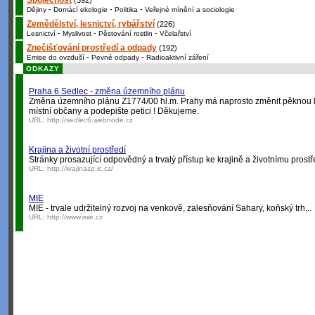
Společnost
(392)
-
-
-
Dějiny
Domácí ekologie
Politika
Veřejné mínění a sociologie
Zemědělství, lesnictví, rybářství
(226)
-
-
-
Lesnictví
Myslivost
Pěstování rostlin
Včelařství
Znečišťování prostředí a odpady
(192)
-
-
Emise do ovzduší
Pevné odpady
Radioaktivní záření
ODKAZY
Praha 6 Sedlec - změna územního plánu
Změna územního plánu Z1774/00 hl.m. Prahy má naprosto změnit pěknou lok
místní občany a podepište petici ! Děkujeme.
URL:
http://sedlec6.webnode.cz
Krajina a životní prostředí
Stránky prosazující odpovědný a trvalý přístup ke krajině a životnímu prostř
URL:
http://krajinazp.ic.cz/
MIE
MIE - trvale udržitelný rozvoj na venkově, zalesňování Sahary, koňský trh,..
URL:
http://www.mie.cz