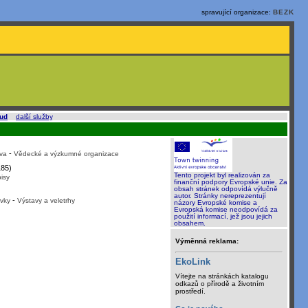
spravující organizace:
BEZK
oud
a
další služby
.
-
va
Vědecké a výzkumné organizace
85)
Tento projekt byl realizován za
isy
finanční podpory Evropské unie. Za
obsah stránek odpovídá výlučně
autor. Stránky nereprezentují
-
vky
Výstavy a veletrhy
názory Evropské komise a
Evropská komise neodpovídá za
použití informací, jež jsou jejich
obsahem.
Výměnná reklama:
EkoLink
Vítejte na stránkách katalogu
odkazů o přírodě a životním
prostředí.