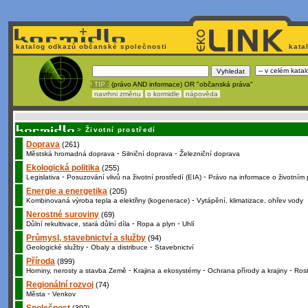
katalog odkazů občanské společnosti
kata
! TIP :
(právo AND informace) OR "občanská práva"
navrhni změnu
o kormidle
nápověda
Nechcete být závi
>
Životní prostředí
Doprava
(261)
-
-
Městská hromadná doprava
Silniční doprava
Železniční doprava
Ekologická politika
(255)
-
-
Legislativa
Posuzování vlivů na životní prostředí (EIA)
Právo na informace o životním 
Energie a energetika
(205)
-
Kombinovaná výroba tepla a elektřiny (kogenerace)
Vytápění, klimatizace, ohřev vody
Nerostné suroviny
(69)
-
-
Důlní rekultivace, stará důlní díla
Ropa a plyn
Uhlí
Průmysl, stavebnictví a služby
(94)
-
-
Geologické služby
Obaly a distribuce
Stavebnictví
Příroda
(899)
-
-
-
Horniny, nerosty a stavba Země
Krajina a ekosystémy
Ochrana přírody a krajiny
Rost
Regionální rozvoj
(74)
-
Města
Venkov