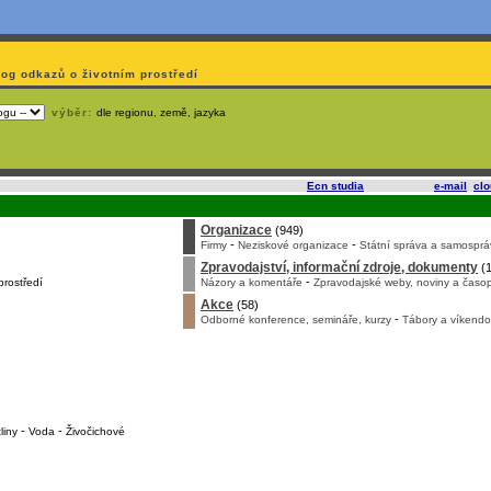
log odkazů o životním prostředí
výběr:
dle regionu, země, jazyka
slí
na korporátech typu Google či Microsoft? Využijte služeb
Ecn studia
, které nabízí
e-mail
,
cl
Organizace
(949)
-
-
Firmy
Neziskové organizace
Státní správa a samosprá
Zpravodajství, informační zdroje, dokumenty
(1
-
prostředí
Názory a komentáře
Zpravodajské weby, noviny a časop
Akce
(58)
-
Odborné konference, semináře, kurzy
Tábory a víkendo
-
-
liny
Voda
Živočichové