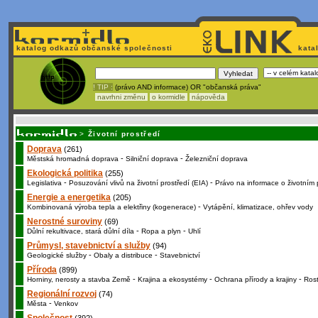
katalog odkazů občanské společnosti
kata
! TIP :
(právo AND informace) OR "občanská práva"
navrhni změnu
o kormidle
nápověda
Nechcete být závi
>
Životní prostředí
Doprava
(261)
-
-
Městská hromadná doprava
Silniční doprava
Železniční doprava
Ekologická politika
(255)
-
-
Legislativa
Posuzování vlivů na životní prostředí (EIA)
Právo na informace o životním 
Energie a energetika
(205)
-
Kombinovaná výroba tepla a elektřiny (kogenerace)
Vytápění, klimatizace, ohřev vody
Nerostné suroviny
(69)
-
-
Důlní rekultivace, stará důlní díla
Ropa a plyn
Uhlí
Průmysl, stavebnictví a služby
(94)
-
-
Geologické služby
Obaly a distribuce
Stavebnictví
Příroda
(899)
-
-
-
Horniny, nerosty a stavba Země
Krajina a ekosystémy
Ochrana přírody a krajiny
Rost
Regionální rozvoj
(74)
-
Města
Venkov