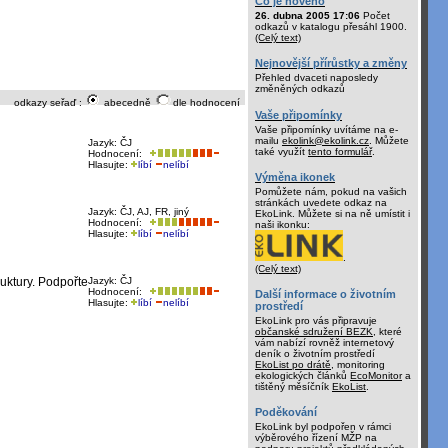
Co je nového
26. dubna 2005 17:06
Počet
odkazů v katalogu přesáhl 1900.
(Celý text)
Nejnovější přírůstky a změny
Přehled dvaceti naposledy
změněných odkazů
odkazy seřaď :
abecedně
dle hodnocení
Vaše připomínky
Vaše připomínky uvítáme na e-
mailu
ekolink@ekolink.cz
. Můžete
Jazyk: ČJ
také využít
tento formulář
.
Hodnocení:
Hlasujte:
líbí
nelíbí
Výměna ikonek
Pomůžete nám, pokud na vašich
stránkách uvedete odkaz na
Jazyk: ČJ, AJ, FR, jiný
EkoLink. Můžete si na ně umístit i
Hodnocení:
naši ikonku:
Hlasujte:
líbí
nelíbí
.
(Celý text)
uktury. Podpořte
Jazyk: ČJ
Hodnocení:
Další informace o životním
Hlasujte:
líbí
nelíbí
prostředí
EkoLink pro vás připravuje
občanské sdružení BEZK
, které
vám nabízí rovněž internetový
deník o životním prostředí
EkoList po drátě
, monitoring
ekologických článků
EcoMonitor
a
tištěný měsíčník
EkoList
.
Poděkování
EkoLink byl podpořen v rámci
výběrového řízení MŽP na