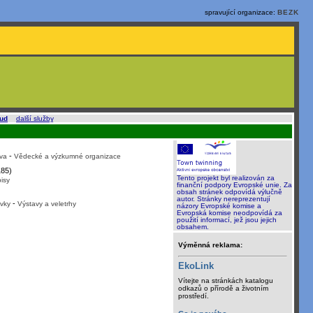
spravující organizace:
BEZK
oud
a
další služby
.
-
va
Vědecké a výzkumné organizace
85)
Tento projekt byl realizován za
isy
finanční podpory Evropské unie. Za
obsah stránek odpovídá výlučně
autor. Stránky nereprezentují
-
vky
Výstavy a veletrhy
názory Evropské komise a
Evropská komise neodpovídá za
použití informací, jež jsou jejich
obsahem.
Výměnná reklama:
EkoLink
Vítejte na stránkách katalogu
odkazů o přírodě a životním
prostředí.