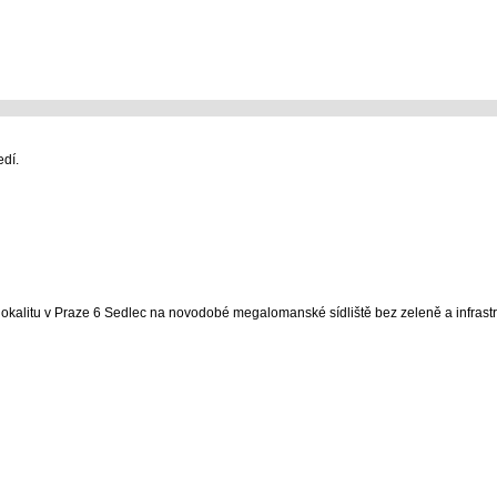
edí.
alitu v Praze 6 Sedlec na novodobé megalomanské sídliště bez zeleně a infrastr