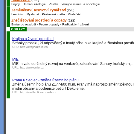
Společnost
(392)
-
-
-
Dějiny
Domácí ekologie
Politika
Veřejné mínění a sociologie
Zemědělství, lesnictví, rybářství
(226)
-
-
-
Lesnictví
Myslivost
Pěstování rostlin
Včelařství
Znečišťování prostředí a odpady
(192)
-
-
Emise do ovzduší
Pevné odpady
Radioaktivní záření
ODKAZY
Krajina a životní prostředí
Stránky prosazující odpovědný a trvalý přístup ke krajině a životnímu prostř
URL:
http://krajinazp.ic.cz/
MIE
MIE - trvale udržitelný rozvoj na venkově, zalesňování Sahary, koňský trh,..
URL:
http://www.mie.cz
Praha 6 Sedlec - změna územního plánu
Změna územního plánu Z1774/00 hl.m. Prahy má naprosto změnit pěknou lok
místní občany a podepište petici ! Děkujeme.
URL:
http://sedlec6.webnode.cz