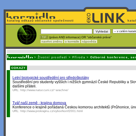
katalog odkazů občanské společnosti
kata
! TIP :
(právo AND informace) OR "občanská práva"
navrhni změnu
o kormidle
nápověda
Unavuje
vás tvorba stránek v HTML? N
>
Životní prostředí
>
Příroda
>
Odborné konference, se
ODKAZY
Letní biologické soustředění pro středoškoláky
Soustředění pro studenty vyšších i nižších gymnázií České Republiky a Slo
dalšími přáteli.
URL:
http://www.natur.cuni.cz/~arachne/
Tvář naší země - krajina domova
Konference o krajině pořádaná Českou komorou architektů (Průhonice, ún
URL:
http://www.prokrajinu.cz/vybor/konf2001.html