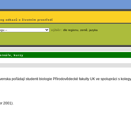
log odkazů o životním prostředí
výběr:
dle regionu, země, jazyka
emá webmaster
čas
na jejich aktualizaci? S
publikačním systémem TOOLKIT
to zvládnete
snadn
mináře, kurzy
venska pořádají studenti biologie Přírodovědecké fakulty UK ve spolupráci s kole
or 2001).