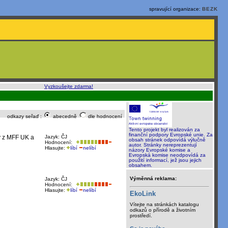
spravující organizace:
BEZK
o, rychle a sami
:
Vyzkoušejte zdarma!
odkazy seřaď :
abecedně
dle hodnocení
Tento projekt byl realizován za
finanční podpory Evropské unie. Za
gy z MFF UK a
Jazyk: ČJ
obsah stránek odpovídá výlučně
Hodnocení:
autor. Stránky nereprezentují
Hlasujte:
líbí
nelíbí
názory Evropské komise a
Evropská komise neodpovídá za
použití informací, jež jsou jejich
obsahem.
Výměnná reklama:
Jazyk: ČJ
Hodnocení:
Hlasujte:
líbí
nelíbí
EkoLink
Vítejte na stránkách katalogu
odkazů o přírodě a životním
prostředí.