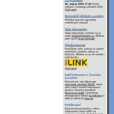
Co je nového
26. dubna 2005 17:06
Počet
odkazů v katalogu přesáhl 1900.
(Celý text)
Nejnovější přírůstky a změny
Přehled dvaceti naposledy
změněných odkazů
Vaše připomínky
Vaše připomínky uvítáme na e-
mailu
ekolink@ekolink.cz
. Můžete
také využít
tento formulář
.
Výměna ikonek
Pomůžete nám, pokud na vašich
stránkách uvedete odkaz na
EkoLink. Můžete si na ně umístit i
naši ikonku:
.
(Celý text)
Další informace o životním
prostředí
EkoLink pro vás připravuje
občanské sdružení BEZK
, které
vám nabízí rovněž internetový
deník o životním prostředí
EkoList po drátě
, monitoring
ekologických článků
EcoMonitor
a
tištěný měsíčník
EkoList
.
Poděkování
EkoLink byl podpořen v rámci
výběrového řízení MŽP na