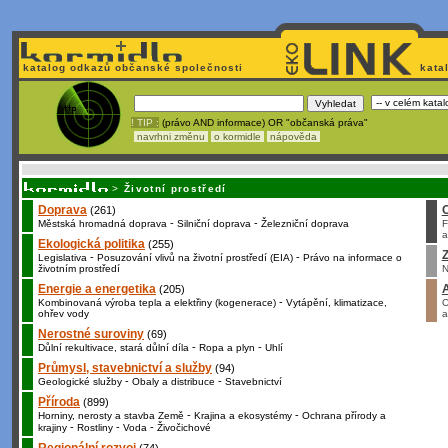
katalog odkazů občanské společnosti
kata
! TIP :
(právo AND informace) OR "občanská práva"
navrhni změnu
o kormidle
nápověda
Nechcete být závislí
na korporátech typu Google či Micro
>
Životní prostředí
Doprava
(261)
-
-
Městská hromadná doprava
Silniční doprava
Železniční doprava
F
a
Ekologická politika
(255)
Z
-
-
Legislativa
Posuzování vlivů na životní prostředí (EIA)
Právo na informace o
životním prostředí
N
Energie a energetika
(205)
-
Kombinovaná výroba tepla a elektřiny (kogenerace)
Vytápění, klimatizace,
O
ohřev vody
a
Nerostné suroviny
(69)
-
-
Důlní rekultivace, stará důlní díla
Ropa a plyn
Uhlí
Průmysl, stavebnictví a služby
(94)
-
-
Geologické služby
Obaly a distribuce
Stavebnictví
Příroda
(899)
-
-
Horniny, nerosty a stavba Země
Krajina a ekosystémy
Ochrana přírody a
-
-
-
krajiny
Rostliny
Voda
Živočichové