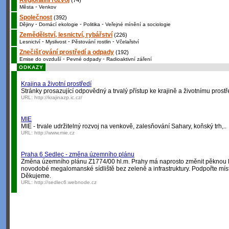
Regionální rozvoj
(74)
-
Města
Venkov
Společnost
(392)
-
-
-
Dějiny
Domácí ekologie
Politika
Veřejné mínění a sociologie
Zemědělství, lesnictví, rybářství
(226)
-
-
-
Lesnictví
Myslivost
Pěstování rostlin
Včelařství
Znečišťování prostředí a odpady
(192)
-
-
Emise do ovzduší
Pevné odpady
Radioaktivní záření
ODKAZY
Krajina a životní prostředí
Stránky prosazující odpovědný a trvalý přístup ke krajině a životnímu prostř
URL:
http://krajinazp.ic.cz/
MIE
MIE - trvale udržitelný rozvoj na venkově, zalesňování Sahary, koňský trh,..
URL:
http://www.mie.cz
Praha 6 Sedlec - změna územního plánu
Změna územního plánu Z1774/00 hl.m. Prahy má naprosto změnit pěknou lo
novodobé megalomanské sídliště bez zeleně a infrastruktury. Podpořte míst
Děkujeme.
URL:
http://sedlec6.webnode.cz