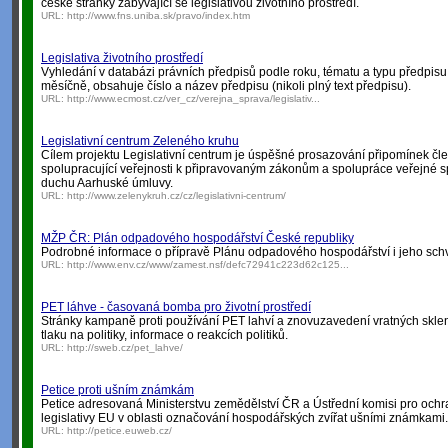
české stránky zabývající se legislativou životního prostředí.
URL:
http://www.fns.uniba.sk/pravo/index.htm
Legislativa životního prostředí
Vyhledání v databázi právních předpisů podle roku, tématu a typu předpisu
měsíčně, obsahuje číslo a název předpisu (nikoli plný text předpisu).
URL:
http://www.ecmost.cz/ver_cz/verejna_sprava/legislativ...
Legislativní centrum Zeleného kruhu
Cílem projektu Legislativní centrum je úspěšné prosazování připomínek čl
spolupracující veřejnosti k připravovaným zákonům a spolupráce veřejné s
duchu Aarhuské úmluvy.
URL:
http://www.zelenykruh.cz/cz/legislativni-centrum/
MŽP ČR: Plán odpadového hospodářství České republiky
Podrobné informace o přípravě Plánu odpadového hospodářství i jeho sch
URL:
http://www.env.cz/www/zamest.nsf/defc72941c223d62c125...
PET láhve - časovaná bomba pro životní prostředí
Stránky kampaně proti používání PET lahví a znovuzavedení vratných sklen
tlaku na politiky, informace o reakcích politiků.
URL:
http://sweb.cz/pet_lahve/
Petice proti ušním známkám
Petice adresovaná Ministerstvu zemědělství ČR a Ústřední komisi pro och
legislativy EU v oblasti označování hospodářských zvířat ušními známkami.
URL:
http://petice.euweb.cz/