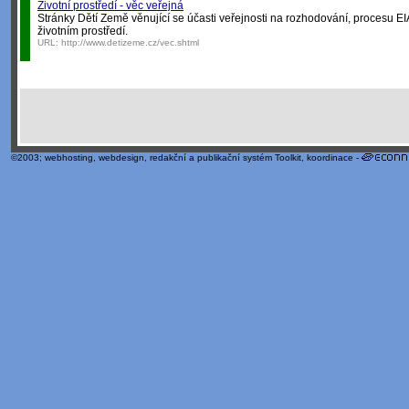
Životní prostředí - věc veřejná
Stránky Dětí Země věnující se účasti veřejnosti na rozhodování, procesu EI
životním prostředí.
URL:
http://www.detizeme.cz/vec.shtml
©2003;
webhosting
,
webdesign
,
redakční a publikační systém Toolkit
, koordinace -