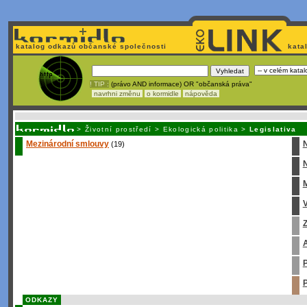
katalog odkazů občanské společnosti
kata
! TIP :
(právo AND informace) OR "občanská práva"
navrhni změnu
o kormidle
nápověda
Unavuje
vás tvorba stránek v HTML? Nemá webmaster
čas
na jejich aktualizac
>
Životní prostředí
>
Ekologická politika
>
Legislativa
Mezinárodní smlouvy
(19)
N
M
V
Z
A
P
P
ODKAZY