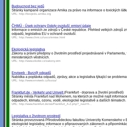
Budoucnost bez jedů
Stránky kampaně organizace Arnika za právo na informace o toxických látk
URL:
http://bezjedu.arnika.org
ČHMÚ - Úsek ochrany čistoty ovzduší: emisní údaje
Informace o emisích ze zdrojů v České republice. Přehled velkých zdrojů 
odpadů, legislativa EU v ochraně ovzduší.
URL:
http://www.chmi.cz/uoco/emise.html
Ekologická legislativa
Zákony a právní předpisy o životním prostředí projednávané v Parlamentu, 
ministerských věstnících.
URL:
http://www.ekolist.cz/zakony.stm
Enviweb - Burz@ odpadů
Nabídka a poptávka odpadů, zprávy, akce a legislativa týkající se problema
URL:
http://www.enviweb.cz/burza/
Frankfurt.de - Verkehr und Umvelt
(Frankfurt - doprava a životní prostředí)
Stránky města Frankfurt nad Mohenem, na kterých je možné najít informace 
odpadech, klimatu, ozonu, vodě, ekologické legislativě a dalších tématech.
URL:
http://www.frankfurt.de/sis/Frankfurt_A-Z.php?_navi=h...
Legislatíva o životnom prostredí
Stránka provozovaná Přírodovědeckou fakultou Univerzity Komenskeho v B
ekologické legislativy, informace o připravovaných zákonech a připomínká