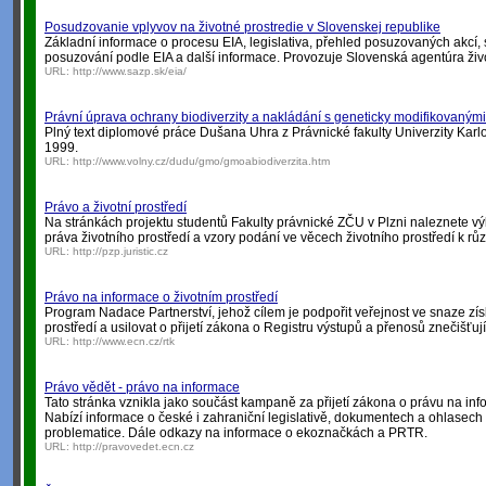
Posudzovanie vplyvov na životné prostredie v Slovenskej republike
Základní informace o procesu EIA, legislativa, přehled posuzovaných akcí
posuzování podle EIA a další informace. Provozuje Slovenská agentúra živ
URL:
http://www.sazp.sk/eia/
Právní úprava ochrany biodiverzity a nakládání s geneticky modifikovaným
Plný text diplomové práce Dušana Uhra z Právnické fakulty Univerzity Karlo
1999.
URL:
http://www.volny.cz/dudu/gmo/gmoabiodiverzita.htm
Právo a životní prostředí
Na stránkách projektu studentů Fakulty právnické ZČU v Plzni naleznete vý
práva životního prostředí a vzory podání ve věcech životního prostředí k r
URL:
http://pzp.juristic.cz
Právo na informace o životním prostředí
Program Nadace Partnerství, jehož cílem je podpořit veřejnost ve snaze zís
prostředí a usilovat o přijetí zákona o Registru výstupů a přenosů znečišťuj
URL:
http://www.ecn.cz/rtk
Právo vědět - právo na informace
Tato stránka vznikla jako součást kampaně za přijetí zákona o právu na inf
Nabízí informace o české i zahraniční legislativě, dokumentech a ohlasech 
problematice. Dále odkazy na informace o ekoznačkách a PRTR.
URL:
http://pravovedet.ecn.cz