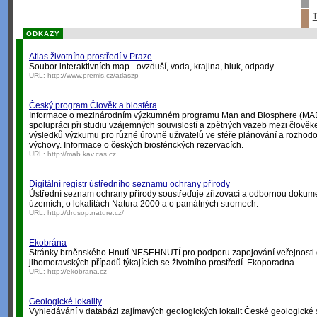
T
ODKAZY
Atlas životního prostředí v Praze
Soubor interaktivních map - ovzduší, voda, krajina, hluk, odpady.
URL:
http://www.premis.cz/atlaszp
Český program Člověk a biosféra
Informace o mezinárodním výzkumném programu Man and Biosphere (MA
spolupráci při studiu vzájemných souvislostí a zpětných vazeb mezi člověke
výsledků výzkumu pro různé úrovně uživatelů ve sféře plánování a rozhodov
výchovy. Informace o českých biosférických rezervacích.
URL:
http://mab.kav.cas.cz
Digitální registr ústředního seznamu ochrany přírody
Ústřední seznam ochrany přírody soustřeďuje zřizovací a odbornou dokume
územích, o lokalitách Natura 2000 a o památných stromech.
URL:
http://drusop.nature.cz/
Ekobrána
Stránky brněnského Hnutí NESEHNUTÍ pro podporu zapojování veřejnosti 
jihomoravských případů týkajících se životního prostředí. Ekoporadna.
URL:
http://ekobrana.cz
Geologické lokality
Vyhledávání v databázi zajímavých geologických lokalit České geologické 