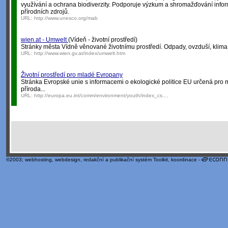
využívání a ochrana biodiverzity. Podporuje výzkum a shromažďování info
přírodních zdrojů.
URL:
http://www.unesco.org/mab
wien.at - Umwelt
(Vídeň - životní prostředí)
Stránky města Vídně věnované životnímu prostředí. Odpady, ovzduší, klima, 
URL:
http://www.wien.gv.at/index/umwelt.htm
Životní prostředí pro mladé Evropany
Stránka Evropské unie s informacemi o ekologické politice EU určená pro 
příroda...
URL:
http://europa.eu.int/comm/environment/youth/index_cs....
©2003;
webhosting
,
webdesign
,
redakční a publikační systém Toolkit
, koordinace -