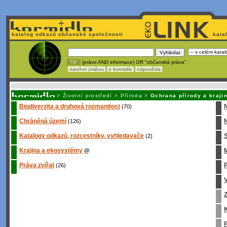
katalog odkazů občanské společnosti
kata
! TIP :
(právo AND informace) OR "občanská práva"
navrhni změnu
o kormidle
nápověda
Unavuje
vás tvorba stránek v HTML? Nemá webmaster
čas
na jejich aktualizac
>
Životní prostředí
>
Příroda
>
Ochrana přírody a kraji
Biodiverzita a druhová rozmanitost
(70)
Chráněná území
N
(126)
Katalogy odkazů, rozcestníky, vyhledavače
S
(2)
Krajina a ekosystémy
M
@
Práva zvířat
P
(26)
Z
K
P