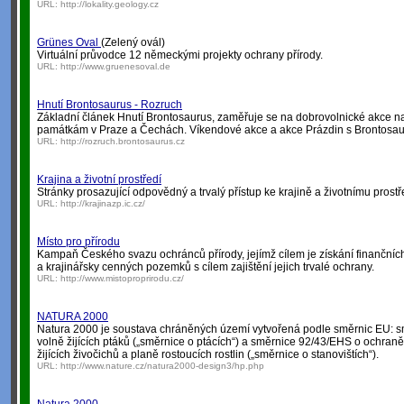
URL:
http://lokality.geology.cz
Grünes Oval
(Zelený ovál)
Virtuální průvodce 12 německými projekty ochrany přírody.
URL:
http://www.gruenesoval.de
Hnutí Brontosaurus - Rozruch
Základní článek Hnutí Brontosaurus, zaměřuje se na dobrovolnické akce n
památkám v Praze a Čechách. Víkendové akce a akce Prázdin s Brontosaur
URL:
http://rozruch.brontosaurus.cz
Krajina a životní prostředí
Stránky prosazující odpovědný a trvalý přístup ke krajině a životnímu prostř
URL:
http://krajinazp.ic.cz/
Místo pro přírodu
Kampaň Českého svazu ochránců přírody, jejímž cílem je získání finančníc
a krajinářsky cenných pozemků s cílem zajištění jejich trvalé ochrany.
URL:
http://www.mistoproprirodu.cz/
NATURA 2000
Natura 2000 je soustava chráněných území vytvořená podle směrnic EU: 
volně žijících ptáků („směrnice o ptácích“) a směrnice 92/43/EHS o ochraně
žijících živočichů a planě rostoucích rostlin („směrnice o stanovištích“).
URL:
http://www.nature.cz/natura2000-design3/hp.php