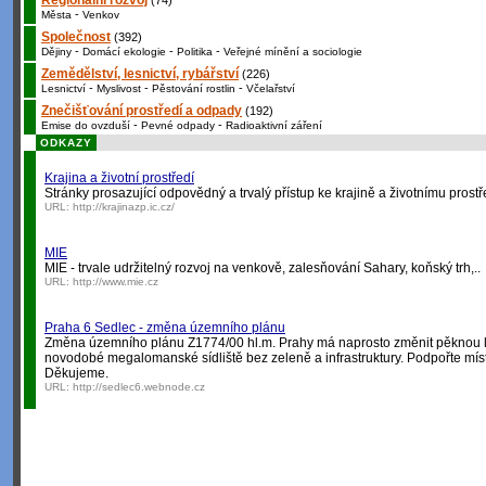
Regionální rozvoj
(74)
-
Města
Venkov
Společnost
(392)
-
-
-
Dějiny
Domácí ekologie
Politika
Veřejné mínění a sociologie
Zemědělství, lesnictví, rybářství
(226)
-
-
-
Lesnictví
Myslivost
Pěstování rostlin
Včelařství
Znečišťování prostředí a odpady
(192)
-
-
Emise do ovzduší
Pevné odpady
Radioaktivní záření
ODKAZY
Krajina a životní prostředí
Stránky prosazující odpovědný a trvalý přístup ke krajině a životnímu prostř
URL:
http://krajinazp.ic.cz/
MIE
MIE - trvale udržitelný rozvoj na venkově, zalesňování Sahary, koňský trh,..
URL:
http://www.mie.cz
Praha 6 Sedlec - změna územního plánu
Změna územního plánu Z1774/00 hl.m. Prahy má naprosto změnit pěknou lo
novodobé megalomanské sídliště bez zeleně a infrastruktury. Podpořte míst
Děkujeme.
URL:
http://sedlec6.webnode.cz