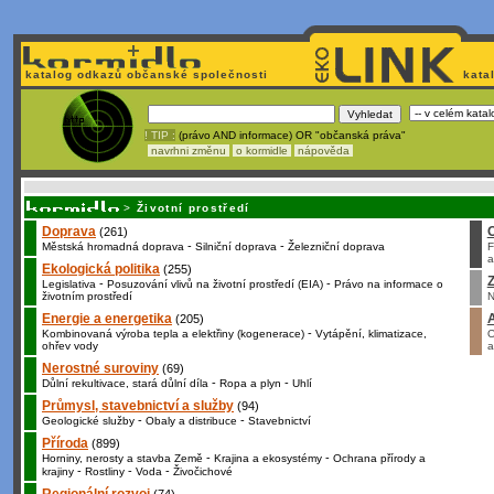
katalog odkazů občanské společnosti
kata
! TIP :
(právo AND informace) OR "občanská práva"
navrhni změnu
o kormidle
nápověda
Nechcete být závislí
na korporátech typu Google či Micro
>
Životní prostředí
Doprava
(261)
-
-
Městská hromadná doprava
Silniční doprava
Železniční doprava
F
a
Ekologická politika
(255)
Z
-
-
Legislativa
Posuzování vlivů na životní prostředí (EIA)
Právo na informace o
životním prostředí
N
Energie a energetika
(205)
-
Kombinovaná výroba tepla a elektřiny (kogenerace)
Vytápění, klimatizace,
O
ohřev vody
a
Nerostné suroviny
(69)
-
-
Důlní rekultivace, stará důlní díla
Ropa a plyn
Uhlí
Průmysl, stavebnictví a služby
(94)
-
-
Geologické služby
Obaly a distribuce
Stavebnictví
Příroda
(899)
-
-
Horniny, nerosty a stavba Země
Krajina a ekosystémy
Ochrana přírody a
-
-
-
krajiny
Rostliny
Voda
Živočichové