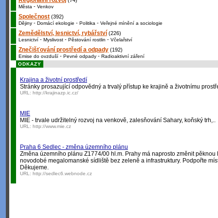
Regionální rozvoj
(74)
-
Města
Venkov
Společnost
(392)
-
-
-
Dějiny
Domácí ekologie
Politika
Veřejné mínění a sociologie
Zemědělství, lesnictví, rybářství
(226)
-
-
-
Lesnictví
Myslivost
Pěstování rostlin
Včelařství
Znečišťování prostředí a odpady
(192)
-
-
Emise do ovzduší
Pevné odpady
Radioaktivní záření
ODKAZY
Krajina a životní prostředí
Stránky prosazující odpovědný a trvalý přístup ke krajině a životnímu prostř
URL:
http://krajinazp.ic.cz/
MIE
MIE - trvale udržitelný rozvoj na venkově, zalesňování Sahary, koňský trh,..
URL:
http://www.mie.cz
Praha 6 Sedlec - změna územního plánu
Změna územního plánu Z1774/00 hl.m. Prahy má naprosto změnit pěknou lo
novodobé megalomanské sídliště bez zeleně a infrastruktury. Podpořte míst
Děkujeme.
URL:
http://sedlec6.webnode.cz