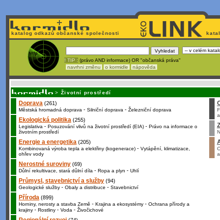
katalog odkazů občanské společnosti
kata
! TIP :
(právo AND informace) OR "občanská práva"
navrhni změnu
o kormidle
nápověda
Nechcete být závislí
na korporátech typu Google či Micro
>
Životní prostředí
Doprava
(261)
-
-
Městská hromadná doprava
Silniční doprava
Železniční doprava
F
a
Ekologická politika
(255)
Z
-
-
Legislativa
Posuzování vlivů na životní prostředí (EIA)
Právo na informace o
životním prostředí
N
Energie a energetika
(205)
-
Kombinovaná výroba tepla a elektřiny (kogenerace)
Vytápění, klimatizace,
O
ohřev vody
a
Nerostné suroviny
(69)
-
-
Důlní rekultivace, stará důlní díla
Ropa a plyn
Uhlí
Průmysl, stavebnictví a služby
(94)
-
-
Geologické služby
Obaly a distribuce
Stavebnictví
Příroda
(899)
-
-
Horniny, nerosty a stavba Země
Krajina a ekosystémy
Ochrana přírody a
-
-
-
krajiny
Rostliny
Voda
Živočichové