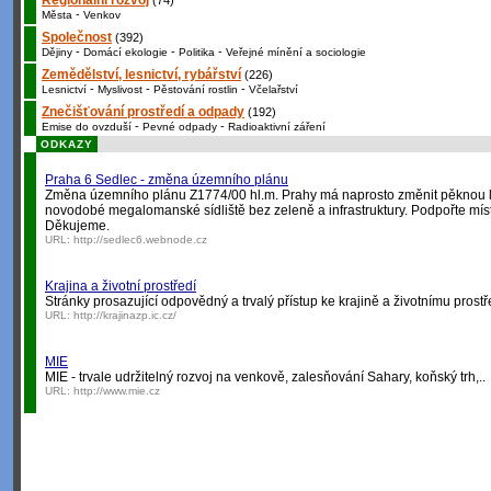
Regionální rozvoj
(74)
-
Města
Venkov
Společnost
(392)
-
-
-
Dějiny
Domácí ekologie
Politika
Veřejné mínění a sociologie
Zemědělství, lesnictví, rybářství
(226)
-
-
-
Lesnictví
Myslivost
Pěstování rostlin
Včelařství
Znečišťování prostředí a odpady
(192)
-
-
Emise do ovzduší
Pevné odpady
Radioaktivní záření
ODKAZY
Praha 6 Sedlec - změna územního plánu
Změna územního plánu Z1774/00 hl.m. Prahy má naprosto změnit pěknou lo
novodobé megalomanské sídliště bez zeleně a infrastruktury. Podpořte míst
Děkujeme.
URL:
http://sedlec6.webnode.cz
Krajina a životní prostředí
Stránky prosazující odpovědný a trvalý přístup ke krajině a životnímu prostř
URL:
http://krajinazp.ic.cz/
MIE
MIE - trvale udržitelný rozvoj na venkově, zalesňování Sahary, koňský trh,..
URL:
http://www.mie.cz