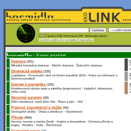
katalog odkazů občanské společnosti
kata
! TIP :
(právo AND informace) OR "občanská práva"
navrhni změnu
o kormidle
nápověda
Nechcete být závislí
na korporátech typu Google či Micro
>
Životní prostředí
Doprava
(261)
-
-
Městská hromadná doprava
Silniční doprava
Železniční doprava
F
a
Ekologická politika
(255)
Z
-
-
Legislativa
Posuzování vlivů na životní prostředí (EIA)
Právo na informace o
životním prostředí
N
Energie a energetika
(205)
-
Kombinovaná výroba tepla a elektřiny (kogenerace)
Vytápění, klimatizace,
O
ohřev vody
a
Nerostné suroviny
(69)
-
-
Důlní rekultivace, stará důlní díla
Ropa a plyn
Uhlí
Průmysl, stavebnictví a služby
(94)
-
-
Geologické služby
Obaly a distribuce
Stavebnictví
Příroda
(899)
-
-
Horniny, nerosty a stavba Země
Krajina a ekosystémy
Ochrana přírody a
-
-
-
krajiny
Rostliny
Voda
Živočichové